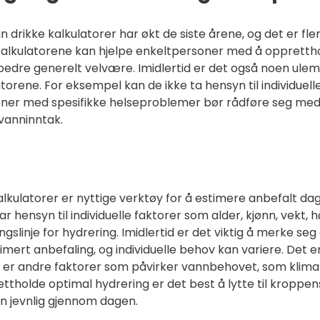
drikke kalkulatorer har økt de siste årene, og det er fle
 kalkulatorene kan hjelpe enkeltpersoner med å oppretth
bedre generelt velvære. Imidlertid er det også noen ule
atorene. For eksempel kan de ikke ta hensyn til individuell
soner med spesifikke helseproblemer bør rådføre seg me
 vanninntak.
kulatorer er nyttige verktøy for å estimere anbefalt dag
r hensyn til individuelle faktorer som alder, kjønn, vekt, 
ingslinje for hydrering. Imidlertid er det viktig å merke seg
imert anbefaling, og individuelle behov kan variere. Det e
et er andre faktorer som påvirker vannbehovet, som klima
ettholde optimal hydrering er det best å lytte til kroppen
nn jevnlig gjennom dagen.