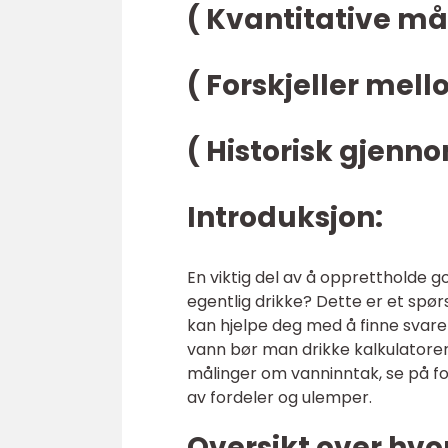
( Kvantitative m
( Forskjeller mel
( Historisk gjen
Introduksjon:
En viktig del av å opprettholde 
egentlig drikke? Dette er et spø
kan hjelpe deg med å finne svaret
vann bør man drikke kalkulatorer,
målinger om vanninntak, se på fo
av fordeler og ulemper.
Oversikt over hv