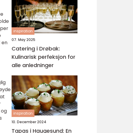
re
olde
mper
inspiration
e
07. May 2025
d en
Catering i Drøbak:
Kulinarisk perfeksjon for
alle anledninger
lig
høyde
 at
r
 og
inspiration
s
10. December 2024
Tapas i Haugesund: En