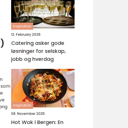
inspiration
12. February 2026
)
Catering asker gode
løsninger for selskap,
jobb og hverdag
an
r som
ye
ive
inspiration
gang
08. November 2025
Hot Wok i Bergen: En