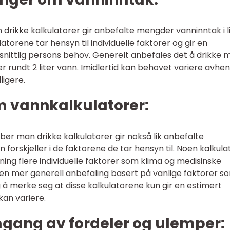
drikke kalkulatorer gir anbefalte mengder vanninntak i l
ulatorene tar hensyn til individuelle faktorer og gir en
ittlig persons behov. Generelt anbefales det å drikke m
er rundt 2 liter vann. Imidlertid kan behovet variere avhen
ligere.
m vannkalkulatorer:
bør man drikke kalkulatorer gir nokså lik anbefalte
orskjeller i de faktorene de tar hensyn til. Noen kalkula
ning flere individuelle faktorer som klima og medisinske
r en mer generell anbefaling basert på vanlige faktorer s
ig å merke seg at disse kalkulatorene kun gir en estimert
kan variere.
mgang av fordeler og ulemper: