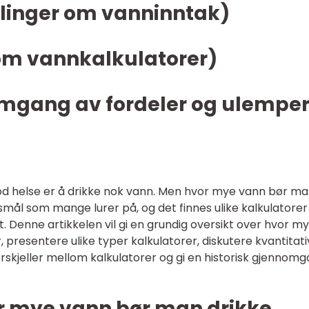
ålinger om vanninntak)
lom vannkalkulatorer)
nomgang av fordeler og ulemper
god helse er å drikke nok vann. Men hvor mye vann bør m
rsmål som mange lurer på, og det finnes ulike kalkulatore
. Denne artikkelen vil gi en grundig oversikt over hvor m
 presentere ulike typer kalkulatorer, diskutere kvantitat
rskjeller mellom kalkulatorer og gi en historisk gjennom
or mye vann bør man drikke