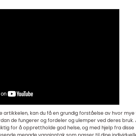
ne artikkelen, kan du få en grundig forståelse av hvor mye
rdan de fungerer og fordeler og ulemper ved deres bruk. 
iktig for å opprettholde god helse, og med hjelp fra disse
ssende mengde vanninntak som passer til dine individuell