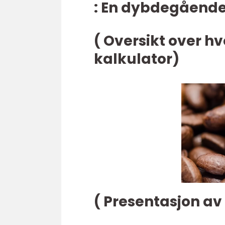
: En dybdegående
( Oversikt over h
kalkulator)
( Presentasjon av 