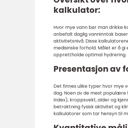
kalkulator:
Hvor mye vann bør man drikke ka
anbefalt daglig vanninntak basert
aktivitetsnivå. Disse kalkulatorene
medisinske forhold. Målet er å g
opprettholde optimal hydrering.
Presentasjon av fo
Det finnes ulike typer hvor mye v
dag. Noen av de mest populære k
Index), kroppsvekt, alder og kjøn
betraktning fysisk aktivitet og k
kalkulatorer som tar hensyn til 
Kvantitative mål