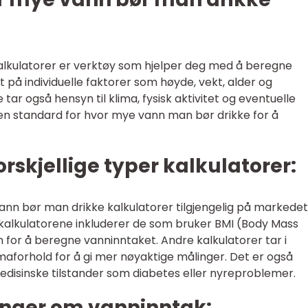
lkulatorer er verktøy som hjelper deg med å beregne
 på individuelle faktorer som høyde, vekt, alder og
 tar også hensyn til klima, fysisk aktivitet og eventuelle
i en standard for hvor mye vann man bør drikke for å
rskjellige typer kalkulatorer:
ann bør man drikke kalkulatorer tilgjengelig på markedet 
alkulatorene inkluderer de som bruker BMI (Body Mass
n for å beregne vanninntaket. Andre kalkulatorer tar i
limaforhold for å gi mer nøyaktige målinger. Det er også
medisinske tilstander som diabetes eller nyreproblemer.
inger om vanninntak: