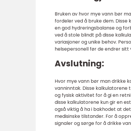
Bruken av hvor mye vann bør man 
fordeler ved å bruke dem. Disse
en god hydreringsbalanse og for
ved å stole blindt på disse kalkul
variasjoner og unike behov. Per
helsepersonell før de endrer sitt
Avslutning:
Hvor mye vann bør man drikke kal
vanninntak. Disse kalkulatorene ta
og fysisk aktivitet for å gi en retn
disse kalkulatorene kun gir en est
også viktig å ha i bakhodet at d
medisinske tilstander. For å oppr
signaler og sørge for å drikke va