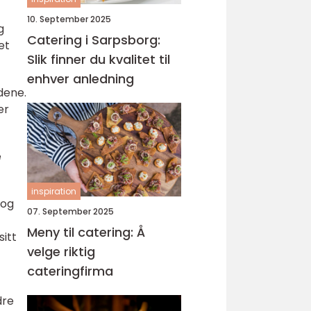
10. September 2025
g
Catering i Sarpsborg:
et
Slik finner du kvalitet til
enhver anledning
dene.
er
e
inspiration
 og
07. September 2025
Meny til catering: Å
itt
velge riktig
cateringfirma
dre