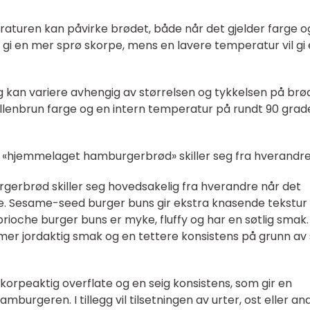
aturen kan påvirke brødet, både når det gjelder farge o
 gi en mer sprø skorpe, mens en lavere temperatur vil gi 
ng kan variere avhengig av størrelsen og tykkelsen på brø
llenbrun farge og en intern temperatur på rundt 90 grad
ge «hjemmelaget hamburgerbrød» skiller seg fra hverandr
gerbrød skiller seg hovedsakelig fra hverandre når det
de. Sesame-seed burger buns gir ekstra knasende tekstur
rioche burger buns er myke, fluffy og har en søtlig smak.
er jordaktig smak og en tettere konsistens på grunn av s
skorpeaktig overflate og en seig konsistens, som gir en
hamburgeren. I tillegg vil tilsetningen av urter, ost eller an