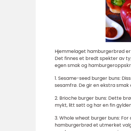
Hjemmelaget hamburgerbrød er br
Det finnes et bredt spekter av typ
egen smak og hamburgeroppskrift
1. Sesame-seed burger buns: Dis
sesamfrø. De gir en ekstra smak 
2. Brioche burger buns: Dette brø
mykt, litt søtt og har en fin gyld
3. Whole wheat burger buns: For 
hamburgerbrød et utmerket valg.