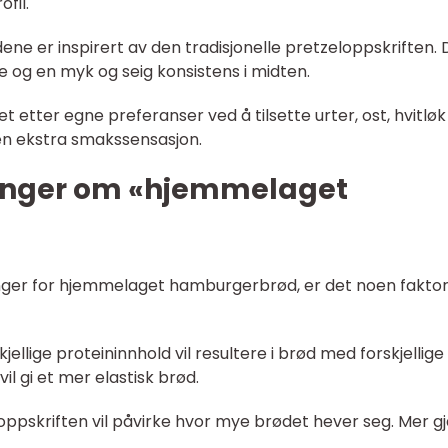
fil.
dene er inspirert av den tradisjonelle pretzeloppskriften. 
e og en myk og seig konsistens i midten.
t etter egne preferanser ved å tilsette urter, ost, hvitløk 
 en ekstra smakssensasjon.
linger om «hjemmelaget
linger for hjemmelaget hamburgerbrød, er det noen fakto
jellige proteininnhold vil resultere i brød med forskjellige
il gi et mer elastisk brød.
ppskriften vil påvirke hvor mye brødet hever seg. Mer g