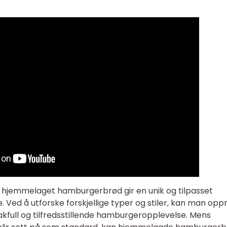
at hjemmelaget hamburgerbrød gir en unik og tilpasset
 Ved å utforske forskjellige typer og stiler, kan man opp
full og tilfredsstillende hamburgeropplevelse. Mens