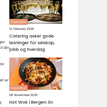
inspiration
12. February 2026
Catering asker gode
er.
løsninger for selskap,
il din
jobb og hverdag
 av
et er
inspiration
08. November 2025
Hot Wok i Bergen: En
g