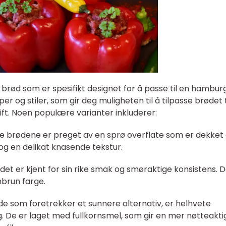
ød som er spesifikt designet for å passe til en hamburg
er og stiler, som gir deg muligheten til å tilpasse brødet t
. Noen populære varianter inkluderer:
se brødene er preget av en sprø overflate som er dekket
og en delikat knasende tekstur.
det er kjent for sin rike smak og smøraktige konsistens. D
enbrun farge.
de som foretrekker et sunnere alternativ, er helhvete
 De er laget med fullkornsmel, som gir en mer nøtteakti