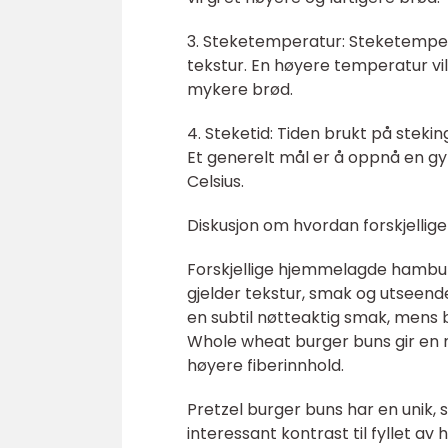
3. Steketemperatur: Steketemper
tekstur. En høyere temperatur vil
mykere brød.
4. Steketid: Tiden brukt på steki
Et generelt mål er å oppnå en gy
Celsius.
Diskusjon om hvordan forskjelli
Forskjellige hjemmelagde hambur
gjelder tekstur, smak og utseen
en subtil nøtteaktig smak, mens b
Whole wheat burger buns gir en m
høyere fiberinnhold.
Pretzel burger buns har en unik, 
interessant kontrast til fyllet av 