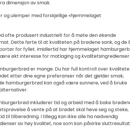
tra dimensjon av smak.
er og ulemper med forskjellige «hjemmelaget
ød ofte produsert industrielt for å møte den økende
t. Dette førte til at kvaliteten på brødene sank, og de 
portør for fyllet. Imidlertid har hjemmelaget hamburger
være økt interesse for matlaging og kvalitetsingredienser
rgerbrød er mange. Du har full kontroll over kvalitete
ødet etter dine egne preferanser når det gjelder smak,
de hamburgerbrød kan også være sunnere, ved å bruke
alternativer.
urgerbrød inkluderer tid og arbeid med å bake brøden
tsprøvelse å vente på at brødet skal heve seg og steke,
 til tilberedning. I tillegg kan ikke alle ha nødvendig
dienser av høy kvalitet, noe som kan påvirke sluttresultat