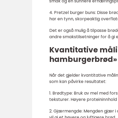
smak og en sunnere ernæringspro
4. Pretzel burger buns: Disse brø
har en tynn, skorpeaktig overflat
Det er også mulig å tilpasse brøde
andre smakstilsetninger for å gi
Kvantitative må
hamburgerbrød»
Når det gjelder kvantitative må
som kan påvirke resultatet:
1. Brødtype: Bruk av mel med forsk
teksturer. Høyere proteininnhold v
2. Gjærmengde: Mengden gjær i o
vil gi et høyere og luftigere brød.