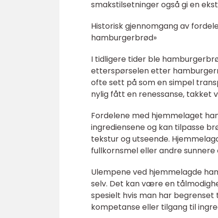
smakstilsetninger også gi en eks
Historisk gjennomgang av fordel
hamburgerbrød»
I tidligere tider ble hamburgerbr
etterspørselen etter hamburgerma
ofte sett på som en simpel trans
nylig fått en renessanse, takket 
Fordelene med hjemmelaget hambu
ingrediensene og kan tilpasse br
tekstur og utseende. Hjemmelag
fullkornsmel eller andre sunnere 
Ulempene ved hjemmelagde hamb
selv. Det kan være en tålmodighe
spesielt hvis man har begrenset tid
kompetanse eller tilgang til ingre