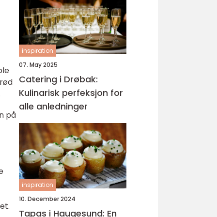
inspiration
07. May 2025
ble
Catering i Drøbak:
brød
Kulinarisk perfeksjon for
.
alle anledninger
n på
e
inspiration
10. December 2024
et.
Tapas i Haugesund: En