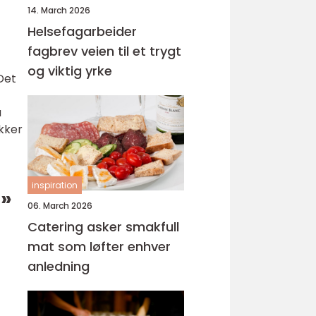
14. March 2026
Helsefagarbeider
fagbrev veien til et trygt
og viktig yrke
Det
å
ekker
inspiration
d»
06. March 2026
Catering asker smakfull
mat som løfter enhver
anledning