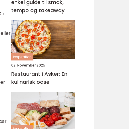
enkel guide til smak,
tempo og takeaway
De
eller
inspiration
02. November 2025
Restaurant i Asker: En
kulinarisk oase
rer
jær
inspiration