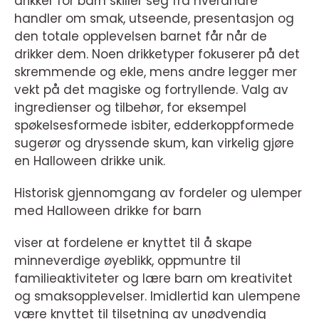
drikker for barn skiller seg fra hverandre
handler om smak, utseende, presentasjon og
den totale opplevelsen barnet får når de
drikker dem. Noen drikketyper fokuserer på det
skremmende og ekle, mens andre legger mer
vekt på det magiske og fortryllende. Valg av
ingredienser og tilbehør, for eksempel
spøkelsesformede isbiter, edderkoppformede
sugerør og dryssende skum, kan virkelig gjøre
en Halloween drikke unik.
Historisk gjennomgang av fordeler og ulemper
med Halloween drikke for barn
viser at fordelene er knyttet til å skape
minneverdige øyeblikk, oppmuntre til
familieaktiviteter og lære barn om kreativitet
og smaksopplevelser. Imidlertid kan ulempene
være knyttet til tilsetning av unødvendig