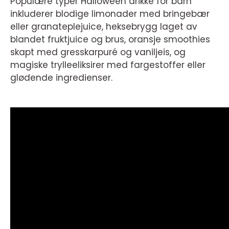
Populære typer Halloween drikke for barn
inkluderer blodige limonader med bringebær
eller granateplejuice, heksebrygg laget av
blandet fruktjuice og brus, oransje smoothies
skapt med gresskarpuré og vaniljeis, og
magiske trylleeliksirer med fargestoffer eller
glødende ingredienser.