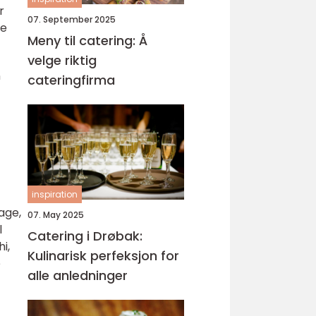
r
07. September 2025
le
Meny til catering: Å
velge riktig
n
cateringfirma
inspiration
age,
07. May 2025
l
Catering i Drøbak:
i,
Kulinarisk perfeksjon for
e
alle anledninger