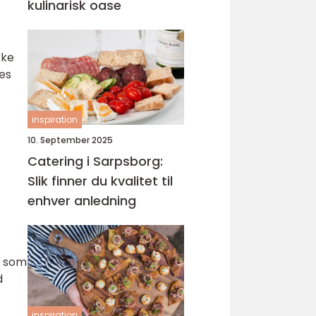
kulinarisk oase
kke
les
inspiration
10. September 2025
Catering i Sarpsborg:
Slik finner du kvalitet til
enhver anledning
r som
d
inspiration