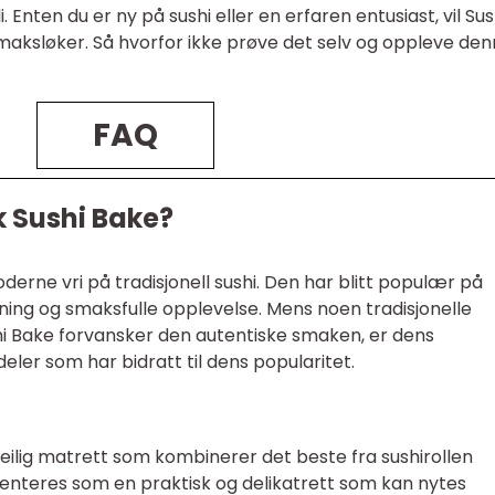
 Enten du er ny på sushi eller en erfaren entusiast, vil Sus
e smaksløker. Så hvorfor ikke prøve det selv og oppleve de
FAQ
k Sushi Bake?
rne vri på tradisjonell sushi. Den har blitt populær på
dning og smaksfulle opplevelse. Mens noen tradisjonelle
hi Bake forvansker den autentiske smaken, er dens
deler som har bidratt til dens popularitet.
deilig matrett som kombinerer det beste fra sushirollen
nteres som en praktisk og delikatrett som kan nytes