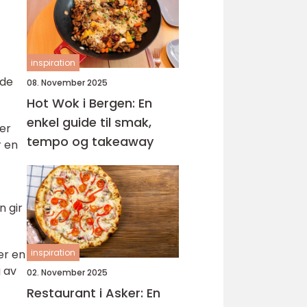
inspiration
nde
08. November 2025
Hot Wok i Bergen: En
enkel guide til smak,
 er
tempo og takeaway
r en
n gir
inspiration
er en
g av
02. November 2025
Restaurant i Asker: En