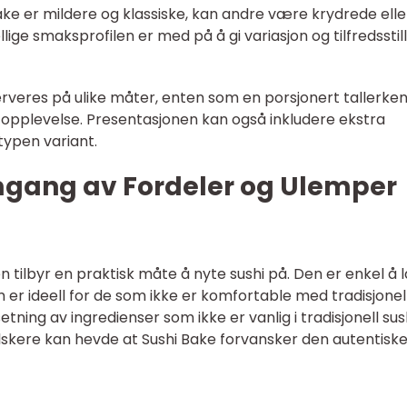
ake er mildere og klassiske, kan andre være krydrede elle
ige smaksprofilen er med på å gi variasjon og tilfredsstil
erveres på ulike måter, enten som en porsjonert tallerke
topplevelse. Presentasjonen kan også inkludere ekstra
typen variant.
mgang av Fordeler og Ulemper
 tilbyr en praktisk måte å nyte sushi på. Den er enkel å l
 er ideell for de som ikke er komfortable med tradisjonel
tning av ingredienser som ikke er vanlig i tradisjonell sush
elskere kan hevde at Sushi Bake forvansker den autentisk