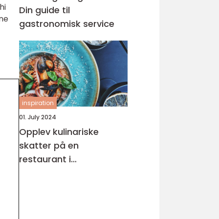
hi
Din guide til
nne
gastronomisk service
inspiration
01. July 2024
Opplev kulinariske
skatter på en
restaurant i
Skjærhalden