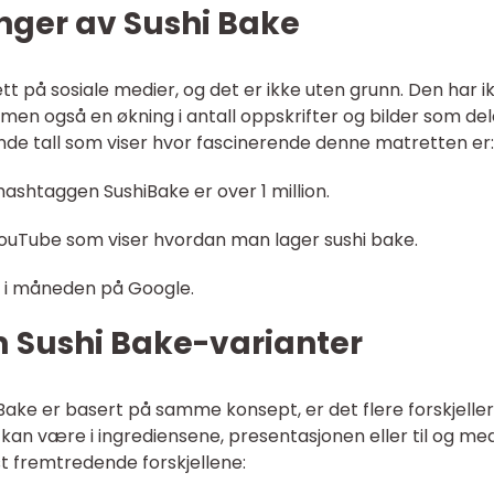
nger av Sushi Bake
ett på sosiale medier, og det er ikke uten grunn. Den har i
, men også en økning i antall oppskrifter og bilder som de
de tall som viser hvor fascinerende denne matretten er:
ashtaggen SushiBake er over 1 million.
YouTube som viser hvordan man lager sushi bake.
k i måneden på Google.
m Sushi Bake-varianter
 Bake er basert på samme konsept, er det flere forskjelle
e kan være i ingrediensene, presentasjonen eller til og me
t fremtredende forskjellene: